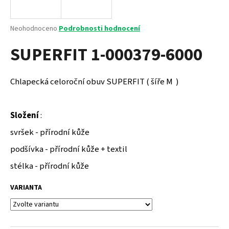
a
j
Průměrné
Neohodnoceno
Podrobnosti hodnocení
í
hodnocení
SUPERFIT 1-000379-6000
produktu
t
je
?
0,0
z
Chlapecká celoroční obuv SUPERFIT ( šíře M )
5
hvězdiček.
Složení
:
HLEDAT
svršek - přírodní kůže
podšívka - přírodní kůže + textil
D
stélka - přírodní kůže
o
p
VARIANTA
o
r
u