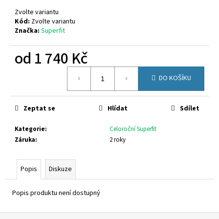
č
u
Zvolte variantu
j
Kód:
Zvolte variantu
Značka:
Superfit
e
m
od
1 740 Kč
e
Měrná
DO KOŠÍKU
cena:
RICHTER
9150
2295
7600
Zeptat se
Hlídat
Sdílet
770
Kategorie
:
Celoroční Superfit
Kč
Záruka
:
2 roky
Popis
Diskuze
Popis produktu není dostupný
Z