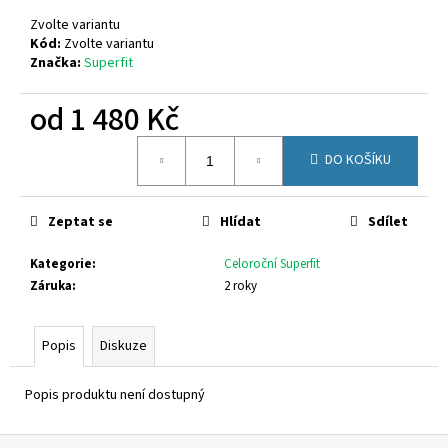
č
u
Zvolte variantu
j
Kód:
Zvolte variantu
Značka:
Superfit
e
m
od
1 480 Kč
e
Měrná
DO KOŠÍKU
cena:
FISCHER
201631
720
Zeptat se
Hlídat
Sdílet
Kč
Kategorie
:
Celoroční Superfit
Záruka
:
2 roky
Popis
Diskuze
Popis produktu není dostupný
Z