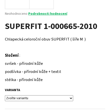
a
j
Průměrné
Neohodnoceno
Podrobnosti hodnocení
í
hodnocení
SUPERFIT 1-000665-2010
produktu
t
je
?
0,0
z
Chlapecká celoroční obuv SUPERFIT ( šíře M )
5
hvězdiček.
Složení
:
HLEDAT
svršek - přírodní kůže
podšívka - přírodní kůže + textil
D
stélka - přírodní kůže
o
p
VARIANTA
o
r
u