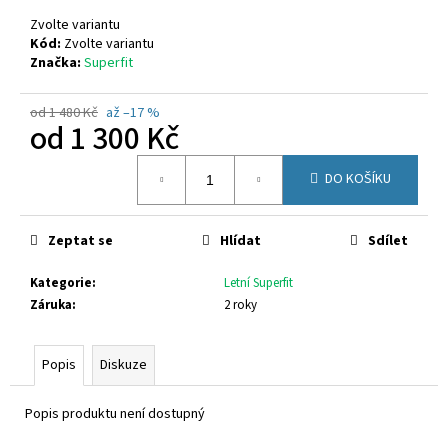
č
u
Zvolte variantu
j
Kód:
Zvolte variantu
Značka:
Superfit
e
m
e
od 1 480 Kč
až –17 %
od
1 300 Kč
Měrná
VIKING
DO KOŠÍKU
cena:
3-
55100-
277
Zeptat se
Hlídat
Sdílet
2
749
Kč
Kategorie
:
Letní Superfit
Záruka
:
2 roky
Popis
Diskuze
Popis produktu není dostupný