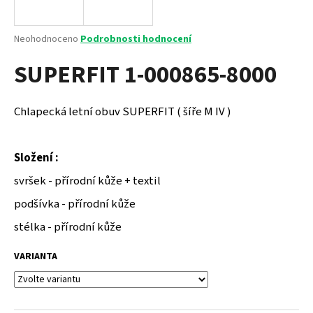
a
j
Průměrné
Neohodnoceno
Podrobnosti hodnocení
í
hodnocení
SUPERFIT 1-000865-8000
produktu
t
je
?
0,0
z
Chlapecká letní obuv SUPERFIT ( šíře M IV )
5
hvězdiček.
Složení :
HLEDAT
svršek - přírodní kůže + textil
podšívka - přírodní kůže
D
stélka - přírodní kůže
o
p
VARIANTA
o
r
u