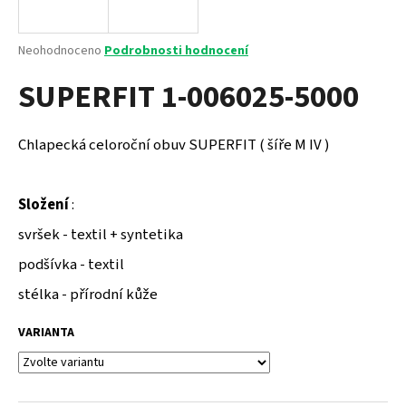
a
j
Průměrné
Neohodnoceno
Podrobnosti hodnocení
í
hodnocení
SUPERFIT 1-006025-5000
produktu
t
je
?
0,0
z
Chlapecká celoroční obuv SUPERFIT ( šíře M IV )
5
hvězdiček.
Složení
:
HLEDAT
svršek - textil + syntetika
podšívka - textil
D
stélka - přírodní kůže
o
p
VARIANTA
o
r
u