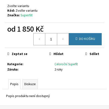
č
u
Zvolte variantu
j
Kód:
Zvolte variantu
Značka:
Superfit
e
m
od
1 850 Kč
e
Měrná
DO KOŠÍKU
cena:
CICIBAN
CHARLOTTE
496
Zeptat se
Hlídat
Sdílet
860
Kč
Kategorie
:
Celoroční Superfit
Záruka
:
2 roky
Popis
Diskuze
Popis produktu není dostupný
Z