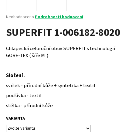
a
j
Průměrné
Neohodnoceno
Podrobnosti hodnocení
í
hodnocení
SUPERFIT 1-006182-8020
produktu
t
je
?
0,0
z
Chlapecká celoroční obuv SUPERFIT s technologií
5
GORE-TEX ( šíře M )
hvězdiček.
HLEDAT
Složení
:
svršek - přírodní kůže + syntetika + textil
podšívka - textil
D
o
stélka - přírodní kůže
p
o
VARIANTA
r
u