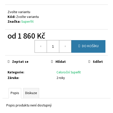
č
u
j
Zvolte variantu
e
Kód:
Zvolte variantu
Značka:
Superfit
m
e
od
1 860 Kč
Měrná
RICHTER
DO KOŠÍKU
cena:
9150
2295
7600
Zeptat se
Hlídat
Sdílet
770
Kč
Kategorie
:
Celoroční Superfit
Záruka
:
2 roky
Popis
Diskuze
Popis produktu není dostupný