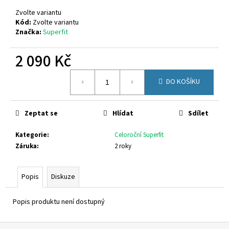
č
u
Zvolte variantu
j
Kód:
Zvolte variantu
Značka:
Superfit
e
m
2 090 Kč
e
Měrná
DO KOŠÍKU
cena:
CICIBAN
DENIM
462
Zeptat se
Hlídat
Sdílet
1
020
Kategorie
:
Celoroční Superfit
Kč
Záruka
:
2 roky
Popis
Diskuze
Popis produktu není dostupný
Z