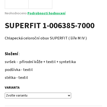
a
j
Průměrné
Neohodnoceno
Podrobnosti hodnocení
í
hodnocení
SUPERFIT 1-006385-7000
produktu
t
je
?
0,0
z
Chlapecká celoroční obuv SUPERFIT ( šíře M IV )
5
hvězdiček.
Složení
:
HLEDAT
svršek - přírodní kůže + textil + syntetika
podšívka - textil
D
stélka - textil
o
p
VARIANTA
o
r
u