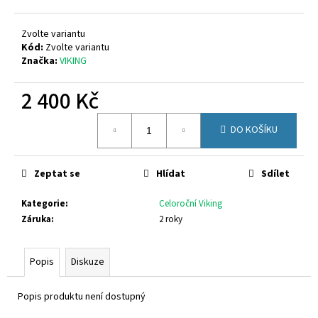
č
u
j
Zvolte variantu
e
Kód:
Zvolte variantu
Značka:
VIKING
m
e
2 400 Kč
Měrná
SUPERFIT
DO KOŠÍKU
cena:
1-
000279-
7070
Zeptat se
Hlídat
Sdílet
660
Kč
Kategorie
:
Celoroční Viking
Záruka
:
2 roky
Popis
Diskuze
Popis produktu není dostupný