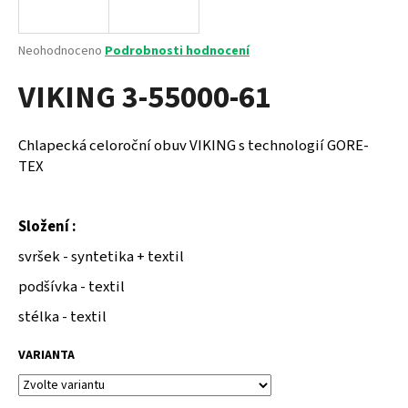
a
j
Průměrné
Neohodnoceno
Podrobnosti hodnocení
í
hodnocení
VIKING 3-55000-61
produktu
t
je
?
0,0
z
Chlapecká celoroční obuv VIKING s technologií GORE-
5
TEX
hvězdiček.
HLEDAT
Složení :
svršek - syntetika + textil
podšívka - textil
D
o
stélka - textil
p
o
VARIANTA
r
u