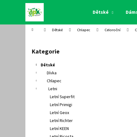
K
Přejít
na
o
Dětské
Dám
obsah
Zpět
Zpět
š
do
do
í
Domů
Dětské
Chlapec
Celoroční
C
k
obchodu
obchodu
P
o
Kategorie
Přeskočit
s
kategorie
t
Dětské
r
Dívka
a
Chlapec
n
Letni
n
Letní Superfit
í
Letní Primigi
p
Letní Geox
a
Letní Richter
n
Letní KEEN
e
Letní Ricosta