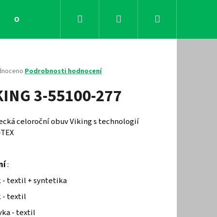
Hledat
Přihlášení
Nákupní
Obchodní podmínky
Kontakty
košík
né
dnoceno
Podrobnosti hodnocení
ení
KING 3-55100-277
tu
ecká celoroční obuv Viking s technologií
-TEX
ček.
ní
:
 - textil + syntetika
Následující
 - textil
ka - textil