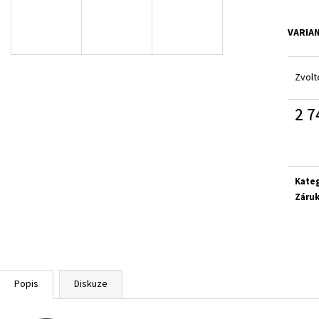
SUPERFIT 1-800283-8570
SUPERFIT 1-00027
660 Kč
660 Kč
VARIA
Zvolt
2 7
Měrn
cena:
Kate
Záru
Popis
Diskuze