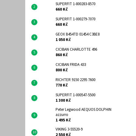
SUPERFIT 1-800283-8570
660 Kč
SUPERFIT 1-000279-7070
660 Kč
GEOX B454TD 01454 C3BE8
1 050 Kč
CICIBAN CHARLOTTE 496
860 Kč
CICIBAN FRIDA 433
800 Kč
RICHTER 9150 2295 7600
770 Kč
SUPERFIT 1-000547-5500
1 300 Kč
Peter Legwood AEQUOS DOLPHIN
azzurro
1 495 Kč
VIKING 3-55520-9
2 550 Kč