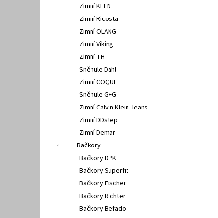
Zimní KEEN
Zimní Ricosta
Zimní OLANG
Zimní Viking
Zimní TH
Sněhule Dahl
Zimní COQUI
Sněhule G+G
Zimní Calvin Klein Jeans
Zimní DDstep
Zimní Demar
Bačkory
Bačkory DPK
Bačkory Superfit
Bačkory Fischer
Bačkory Richter
Bačkory Befado