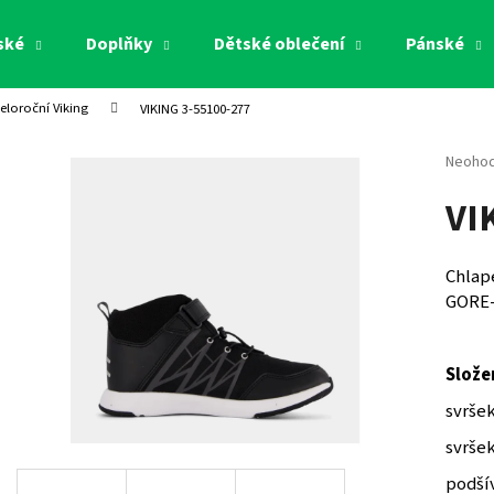
ské
Doplňky
Dětské oblečení
Pánské
eloroční Viking
VIKING 3-55100-277
Co potřebujete najít?
Průměr
Neoho
hodnoc
VI
produk
HLEDAT
je
0,0
z
Chlap
5
Doporučujeme
GORE
hvězdi
Slože
svršek
svršek
podšív