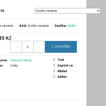
9-7070
NTA
e variantu
Kód:
Zvolte variantu
Značka:
VIKING
49 Kč
á
DO KOŠÍKU
Tisk
gorie
:
Celoroční Viking
Zeptat se
ka
:
2 roky
Hlídat
Sdílet