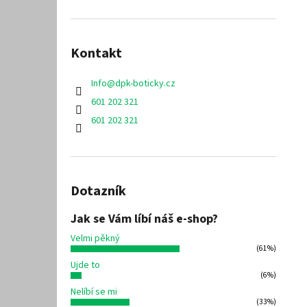
Kontakt
Info
@
dpk-boticky.cz
601 202 321
601 202 321
Dotazník
Jak se Vám líbí náš e-shop?
Velmi pěkný
(61%)
Ujde to
(6%)
Nelíbí se mi
(33%)