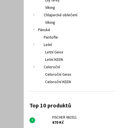
Lily Grey
Viking
Chlapecké oblečení
Viking
Pánské
Pantofle
Letní
Letní Geox
Letní KEEN
Celoroční
Celoroční Geox
Celoroční KEEN
Top 10 produktů
FISCHER 662311
670 Kč