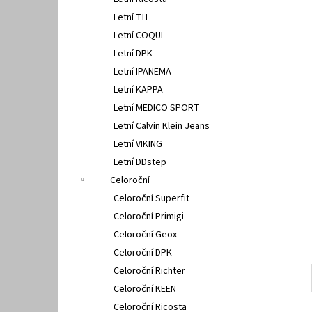
FISCHER 662311
l
Letní TH
670 Kč
Letní COQUI
Letní DPK
Letní IPANEMA
Letní KAPPA
Letní MEDICO SPORT
Letní Calvin Klein Jeans
Letní VIKING
Letní DDstep
Celoroční
Celoroční Superfit
Celoroční Primigi
Celoroční Geox
Celoroční DPK
Celoroční Richter
Celoroční KEEN
Celoroční Ricosta