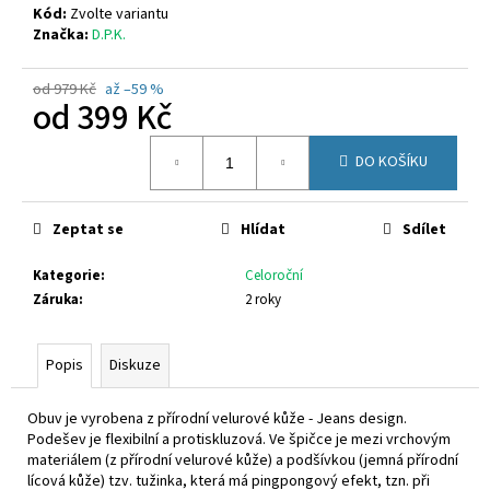
č
Kód:
Zvolte variantu
u
Značka:
D.P.K.
j
e
od 979 Kč
až –59 %
m
od
399 Kč
e
Měrná
DO KOŠÍKU
cena:
RICHTER
9150
2295
Zeptat se
Hlídat
Sdílet
7600
770
Kategorie
:
Celoroční
Kč
Záruka
:
2 roky
Popis
Diskuze
Obuv je vyrobena z přírodní velurové kůže - Jeans design.
Podešev je flexibilní a protiskluzová. Ve špičce je mezi vrchovým
materiálem (z přírodní velurové kůže) a podšívkou (jemná přírodní
lícová kůže) tzv. tužinka, která má pingpongový efekt, tzn. při