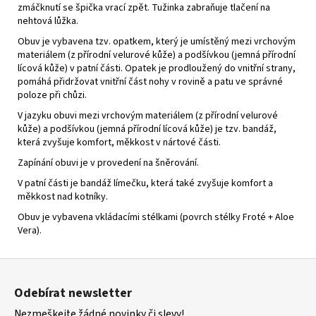
zmáčknutí se špička vrací zpět. Tužinka zabraňuje tlačení na
nehtová lůžka.
Obuv je vybavena tzv. opatkem, který je umístěný mezi vrchovým
materiálem (z přírodní velurové kůže) a podšívkou (jemná přírodní
lícová kůže) v patní části. Opatek je prodloužený do vnitřní strany,
pomáhá přidržovat vnitřní část nohy v rovině a patu ve správné
poloze při chůzi.
V jazyku obuvi mezi vrchovým materiálem (z přírodní velurové
kůže) a podšívkou (jemná přírodní lícová kůže) je tzv. bandáž,
která zvyšuje komfort, měkkost v nártové části.
Zapínání obuvi je v provedení na šněrování.
V patní části je bandáž límečku, která také zvyšuje komfort a
měkkost nad kotníky.
Obuv je vybavena vkládacími stélkami (povrch stélky Froté + Aloe
Vera).
Z
á
Odebírat newsletter
p
Nezmeškejte žádné novinky či slevy!