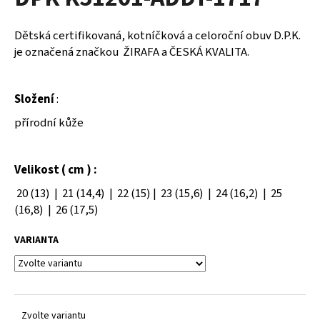
je
a
0,0
z
j
Dětská certifikovaná, kotníčková a celoroční obuv D.P.K.
5
í
je označená značkou ŽIRAFA a ČESKÁ KVALITA.
hvězdiček.
t
?
Složení
:
přírodní kůže
HLEDAT
Velikost ( cm ) :
20 (13) | 21 (14,4) | 22 (15) | 23 (15,6) | 24 (16,2) | 25
(16,8) | 26 (17,5)
D
VARIANTA
o
p
o
r
u
Zvolte variantu