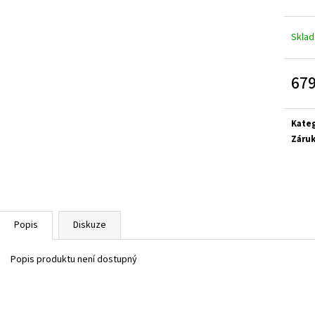
SUPERFIT 1-000279-0010
CICIBAN RAPTOR 4
710 Kč
830 Kč
Skla
679
Měrn
cena:
Kate
Záru
Popis
Diskuze
Popis produktu není dostupný