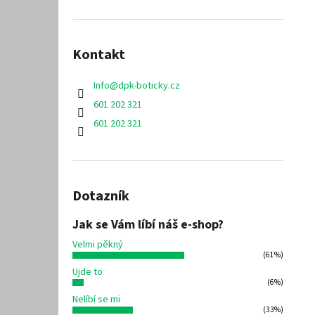
Kontakt
Info
@
dpk-boticky.cz
601 202 321
601 202 321
Dotazník
Jak se Vám líbí náš e-shop?
Velmi pěkný
(61%)
Ujde to
(6%)
Nelíbí se mi
(33%)