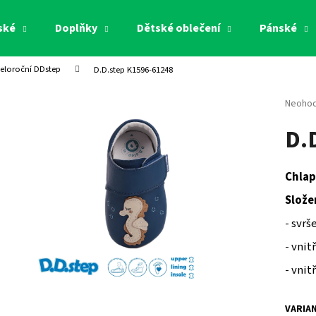
ské
Doplňky
Dětské oblečení
Pánské
eloroční DDstep
D.D.step K1596-61248
Co potřebujete najít?
Průměr
Neoho
hodnoc
D.
produk
HLEDAT
je
0,0
z
Chlap
5
Doporučujeme
hvězdi
Slože
- svrš
- vnit
- vnit
VARIA