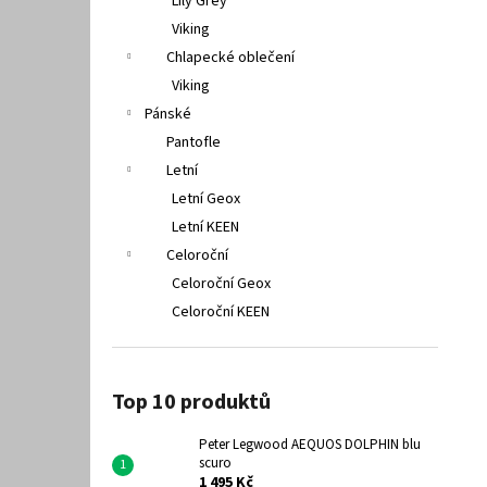
Lily Grey
Viking
Chlapecké oblečení
Viking
Pánské
Pantofle
Letní
Letní Geox
Letní KEEN
Celoroční
Celoroční Geox
Celoroční KEEN
Top 10 produktů
Peter Legwood AEQUOS DOLPHIN blu
scuro
1 495 Kč