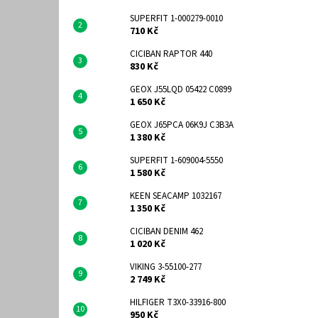
SUPERFIT 1-000279-0010
710 Kč
CICIBAN RAPTOR 440
830 Kč
GEOX J55LQD 05422 C0899
1 650 Kč
GEOX J65PCA 06K9J C3B3A
1 380 Kč
SUPERFIT 1-609004-5550
1 580 Kč
KEEN SEACAMP 1032167
1 350 Kč
CICIBAN DENIM 462
1 020 Kč
VIKING 3-55100-277
2 749 Kč
HILFIGER T3X0-33916-800
950 Kč