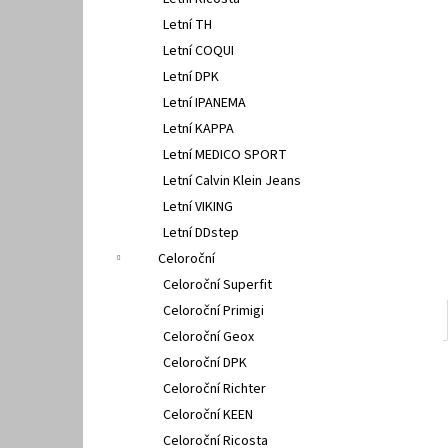
PETER LEGWOOD AEQUOS DOLPHIN BLU
l
SCURO
Letní TH
1 495 Kč
Letní COQUI
Letní DPK
Letní IPANEMA
Letní KAPPA
Letní MEDICO SPORT
Letní Calvin Klein Jeans
Letní VIKING
Letní DDstep
Celoroční
Celoroční Superfit
Celoroční Primigi
Celoroční Geox
Celoroční DPK
Celoroční Richter
Celoroční KEEN
Celoroční Ricosta