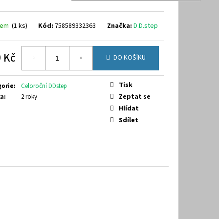
40
dem
(
1 ks
)
Kód:
758589332363
Značka:
D.D.step
 Kč
DO KOŠÍKU
á
Tisk
gorie
:
Celoroční DDstep
Zeptat se
ka
:
2 roky
Hlídat
Sdílet