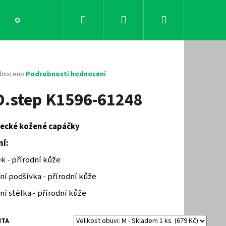
Hledat
Přihlášení
Nákupní
Obchodní podmínky
Kontakty
košík
né
dnoceno
Podrobnosti hodnocení
ení
D.step K1596-61248
tu
ecké kožené capáčky
ček.
ní:
ek - přírodní kůže
řní podšívka - přírodní kůže
řní stélka - přírodní kůže
Následující
NTA