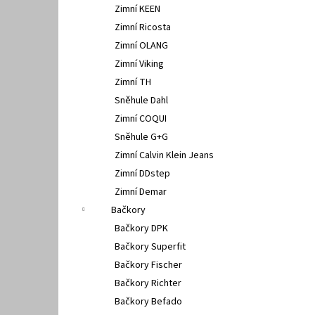
Zimní KEEN
Zimní Ricosta
Zimní OLANG
Zimní Viking
Zimní TH
Sněhule Dahl
Zimní COQUI
Sněhule G+G
Zimní Calvin Klein Jeans
Zimní DDstep
Zimní Demar
Bačkory
Bačkory DPK
Bačkory Superfit
Bačkory Fischer
Bačkory Richter
Bačkory Befado