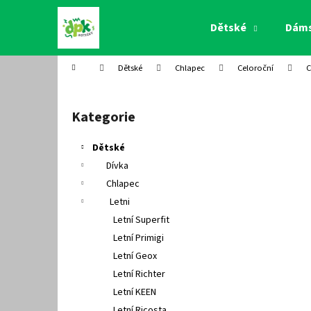
K
Přejít
na
o
Dětské
Dám
obsah
Zpět
Zpět
š
do
do
í
Domů
Dětské
Chlapec
Celoroční
C
k
obchodu
obchodu
P
o
Kategorie
Přeskočit
s
kategorie
t
Dětské
r
Dívka
a
Chlapec
n
Letni
n
Letní Superfit
í
Letní Primigi
p
Letní Geox
a
Letní Richter
n
Letní KEEN
e
Letní Ricosta