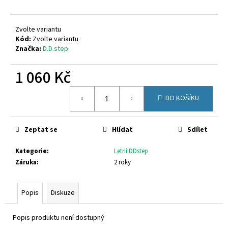
č
u
j
Zvolte variantu
e
Kód:
Zvolte variantu
m
Značka:
D.D.step
e
1 060 Kč
CALVIN
Měrná
KLEIN
DO KOŠÍKU
cena:
JEANS
V4B2-
83055-
Zeptat se
Hlídat
Sdílet
1251999
2
Kategorie
:
Letní DDstep
200
Kč
Záruka
:
2 roky
Původně:
2
690
Popis
Diskuze
Kč
Popis produktu není dostupný