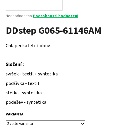
a
j
Průměrné
Neohodnoceno
Podrobnosti hodnocení
í
hodnocení
DDstep G065-61146AM
produktu
t
je
?
0,0
z
Chlapecká letní obuv.
5
hvězdiček.
Složení :
HLEDAT
svršek - textil + syntetika
podšívka - textil
D
stélka - syntetika
o
podešev - syntetika
p
o
VARIANTA
r
u