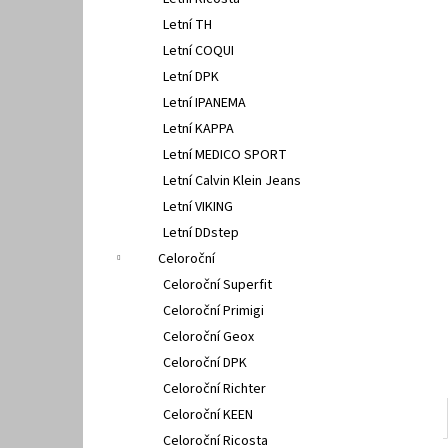
PETER LEGWOOD AEQUOS DOLPHIN BLU
l
SCURO
Letní TH
1 495 Kč
Letní COQUI
Letní DPK
Letní IPANEMA
Letní KAPPA
Letní MEDICO SPORT
Letní Calvin Klein Jeans
Letní VIKING
Letní DDstep
Celoroční
Celoroční Superfit
Celoroční Primigi
Celoroční Geox
Celoroční DPK
Celoroční Richter
Celoroční KEEN
Celoroční Ricosta