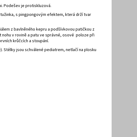
i.
Podešev
je protiskluzová.
 tužinka
, s pingpongovým efektem, která drží tvar
riálem z bavlněného kepru a podšívkovou patičkou z
t nohu v rovině a patu ve správné, osové poloze při
vních krůčcích a stoupání.
). Stélky jsou schválené pediatrem, netlačí na plosku