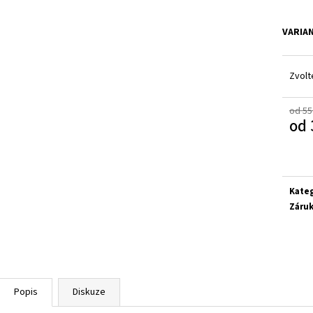
SUPERFIT 1-000279-0010
CICIBAN RAPTOR 4
710 Kč
830 Kč
VARIA
Zvolt
od 55
od
Měrn
cena:
Kate
Záru
Popis
Diskuze