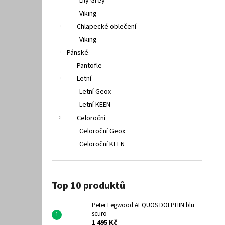
Lily Grey
Viking
Chlapecké oblečení
Viking
Pánské
Pantofle
Letní
Letní Geox
Letní KEEN
Celoroční
Celoroční Geox
Celoroční KEEN
Top 10 produktů
Peter Legwood AEQUOS DOLPHIN blu
scuro
1 495 Kč