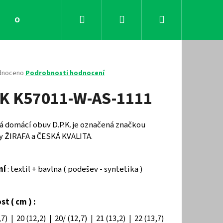
Hledat
Přihlášení
Nákupní
Obchodní podmínky
Kontakty
košík
né
dnoceno
Podrobnosti hodnocení
ení
K K57011-W-AS-1111
tu
á domácí obuv D.P.K. je označená značkou
ty ŽIRAFA a ČESKÁ KVALITA.
ček.
ní
: textil + bavlna ( podešev - syntetika )
Následující
st ( cm ) :
,7) | 20 (12,2) | 20/ (12,7) | 21 (13,2) | 22 (13,7)