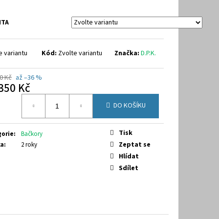
40
NTA
e variantu
Kód:
Zvolte variantu
Značka:
D.P.K.
0 Kč
až –36 %
350 Kč
á
DO KOŠÍKU
Tisk
gorie
:
Bačkory
Zeptat se
ka
:
2 roky
Hlídat
Sdílet