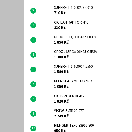
SUPERFIT 1-000279-0010
710 Kč
CICIBAN RAPTOR 440
830 Kč
GEOX J55LQD 05422 C0899
1 650 Kč
GEOX J65PCA 06K9J C3B3A
1 380 Kč
SUPERFIT 1-609004-5550
1 580 Kč
KEEN SEACAMP 1032167
1 350 Kč
CICIBAN DENIM 462
1 020 Kč
VIKING 3-55100-277
2 749 Kč
HILFIGER T3X0-33916-800
950 Kč