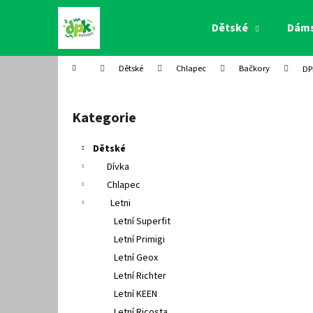
K
Přejít
na
o
Dětské
Dám
obsah
Zpět
Zpět
š
do
do
í
Domů
Dětské
Chlapec
Bačkory
DP
k
obchodu
obchodu
P
o
Kategorie
Přeskočit
s
kategorie
t
Dětské
r
Dívka
a
Chlapec
n
Letni
n
Letní Superfit
í
Letní Primigi
p
Letní Geox
a
Letní Richter
n
Letní KEEN
e
Letní Ricosta