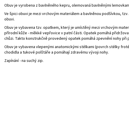
Obuv je vyrobena z bavlněného kepru, olemovaná bavlněnými lemovkam
Ve špici obuvi je mezi vrchovým materiálem a bavlněnou podšívkou,
tzv.
obuvi.
Obuv je vybavena tzv.
opatkem
, který je umístěný mezi vrchovým mate
přírodní kůže - měkké vepřovice v patní části. Opatek pomáhá přidržova
chůzi. Takto konstrukčně provedený opatek pomáhá zpevnění nohy při pr
Obuv je vybavena
vlepenými anatomickými stélkami
(povrch stélky froté
chodidla a tukové polštáře a pomáhají zdravému vývoji nohy.
Zapínání
- na suchý zip.