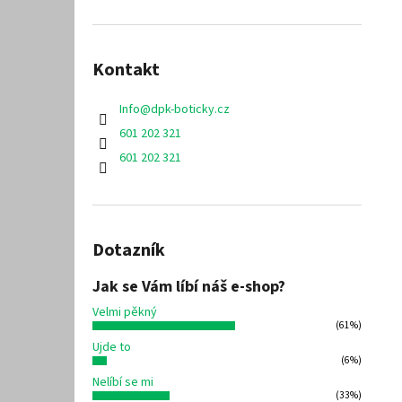
Kontakt
Info
@
dpk-boticky.cz
601 202 321
601 202 321
Dotazník
Jak se Vám líbí náš e-shop?
Velmi pěkný
(61%)
Ujde to
(6%)
Nelíbí se mi
(33%)