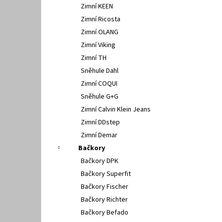
Zimní KEEN
Zimní Ricosta
Zimní OLANG
Zimní Viking
Zimní TH
Sněhule Dahl
Zimní COQUI
Sněhule G+G
Zimní Calvin Klein Jeans
Zimní DDstep
Zimní Demar
Bačkory
Bačkory DPK
Bačkory Superfit
Bačkory Fischer
Bačkory Richter
Bačkory Befado