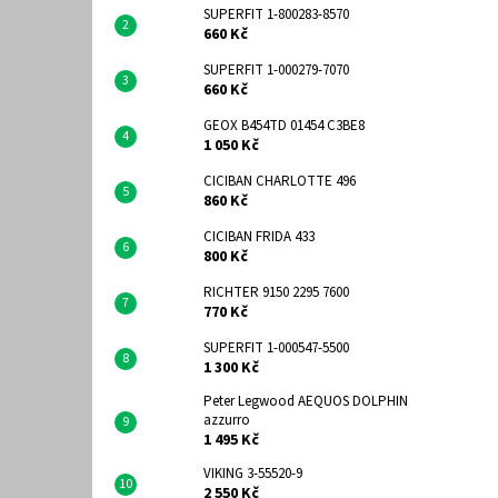
SUPERFIT 1-800283-8570
660 Kč
SUPERFIT 1-000279-7070
660 Kč
GEOX B454TD 01454 C3BE8
1 050 Kč
CICIBAN CHARLOTTE 496
860 Kč
CICIBAN FRIDA 433
800 Kč
RICHTER 9150 2295 7600
770 Kč
SUPERFIT 1-000547-5500
1 300 Kč
Peter Legwood AEQUOS DOLPHIN
azzurro
1 495 Kč
VIKING 3-55520-9
2 550 Kč