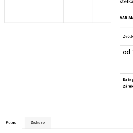
stélka
SUPERFIT 1-800283-8570
SUPERFIT 1-00027
660 Kč
660 Kč
VARIA
Zvolt
od
Měrn
cena:
Kate
Záru
Popis
Diskuze