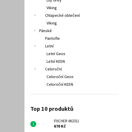
Lily Grey
Viking
Chlapecké oblečení
Viking
Pánské
Pantofle
Letní
Letní Geox
Letní KEEN
Celoroční
Celoroční Geox
Celoroční KEEN
Top 10 produktů
FISCHER 662311
670 Kč