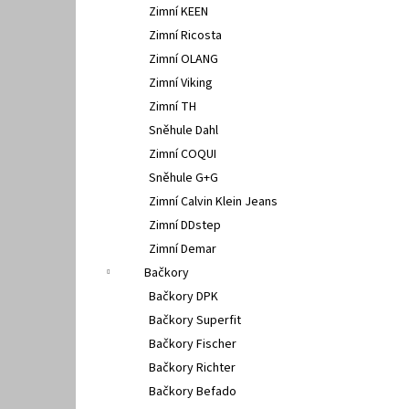
Zimní KEEN
Zimní Ricosta
Zimní OLANG
Zimní Viking
Zimní TH
Sněhule Dahl
Zimní COQUI
Sněhule G+G
Zimní Calvin Klein Jeans
Zimní DDstep
Zimní Demar
Bačkory
Bačkory DPK
Bačkory Superfit
Bačkory Fischer
Bačkory Richter
Bačkory Befado