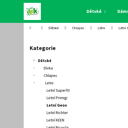
K
Přejít
na
o
Dětské
Dám
obsah
Zpět
Zpět
š
do
do
í
Domů
Dětské
Chlapec
Letni
Letní
k
obchodu
obchodu
P
o
Kategorie
Přeskočit
s
kategorie
t
Dětské
r
Dívka
a
Chlapec
n
Letni
n
Letní Superfit
í
Letní Primigi
p
Letní Geox
a
Letní Richter
n
Letní KEEN
e
Letní Ricosta