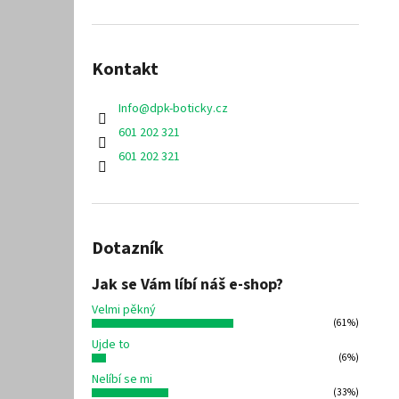
Kontakt
Info
@
dpk-boticky.cz
601 202 321
601 202 321
Dotazník
Jak se Vám líbí náš e-shop?
Velmi pěkný
(61%)
Ujde to
(6%)
Nelíbí se mi
(33%)