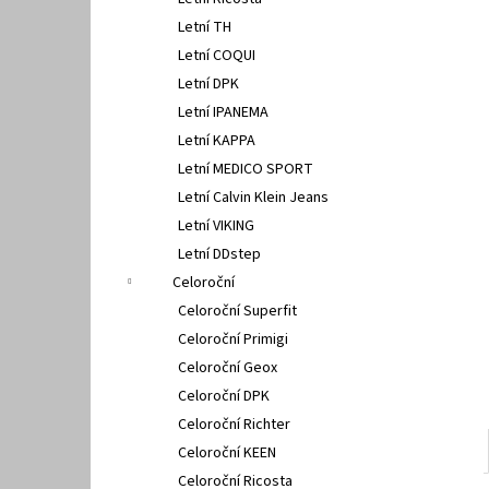
FISCHER 662311
l
Letní TH
670 Kč
Letní COQUI
Letní DPK
Letní IPANEMA
Letní KAPPA
Letní MEDICO SPORT
Letní Calvin Klein Jeans
Letní VIKING
Letní DDstep
Celoroční
Celoroční Superfit
Celoroční Primigi
Celoroční Geox
Celoroční DPK
Celoroční Richter
Celoroční KEEN
Celoroční Ricosta