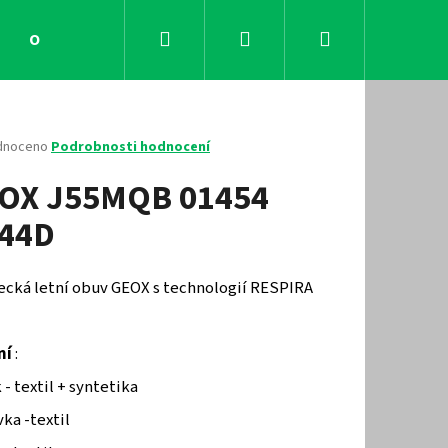
Hledat
Přihlášení
Nákupní
Obchodní podmínky
Kontakty
košík
né
dnoceno
Podrobnosti hodnocení
ení
OX J55MQB 01454
tu
44D
ček.
ecká letní obuv GEOX s technologií RESPIRA
ní
:
Následující
 - textil + syntetika
ka -textil