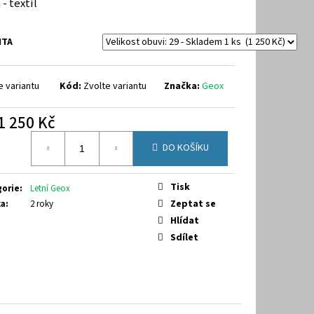
 - textil
9-7070
NTA
e variantu
Kód:
Zvolte variantu
Značka:
Geox
1 250 Kč
á
DO KOŠÍKU
Tisk
gorie
:
Letní Geox
Zeptat se
ka
:
2 roky
Hlídat
Sdílet