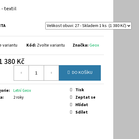
288A
 - textil
NTA
e variantu
Kód:
Zvolte variantu
Značka:
Geox
1 380 Kč
á
DO KOŠÍKU
Tisk
gorie
:
Letní Geox
Zeptat se
ka
:
2 roky
Hlídat
Sdílet