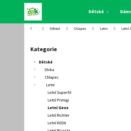
K
Přejít
na
o
Dětské
Dám
obsah
Zpět
Zpět
š
do
do
í
Domů
Dětské
Chlapec
Letni
Letní
k
obchodu
obchodu
P
o
Kategorie
Přeskočit
s
kategorie
t
Dětské
r
Dívka
a
Chlapec
n
Letni
n
Letní Superfit
í
Letní Primigi
p
Letní Geox
a
Letní Richter
n
Letní KEEN
e
Letní Ricosta