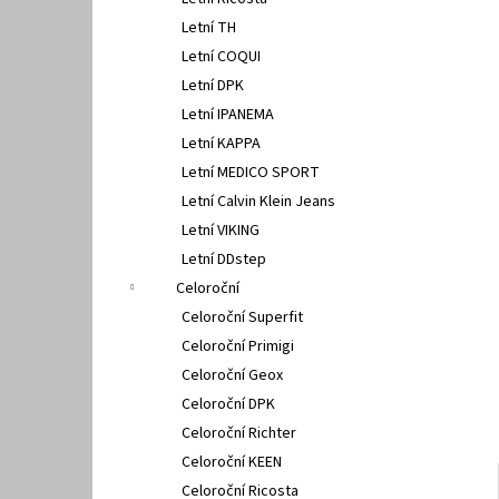
GEOX U15BYA 0005Z C4086
l
Letní TH
2 500 Kč
Letní COQUI
Letní DPK
Letní IPANEMA
Letní KAPPA
Letní MEDICO SPORT
Letní Calvin Klein Jeans
Letní VIKING
Letní DDstep
Celoroční
Celoroční Superfit
Celoroční Primigi
Celoroční Geox
Celoroční DPK
Celoroční Richter
Celoroční KEEN
Celoroční Ricosta