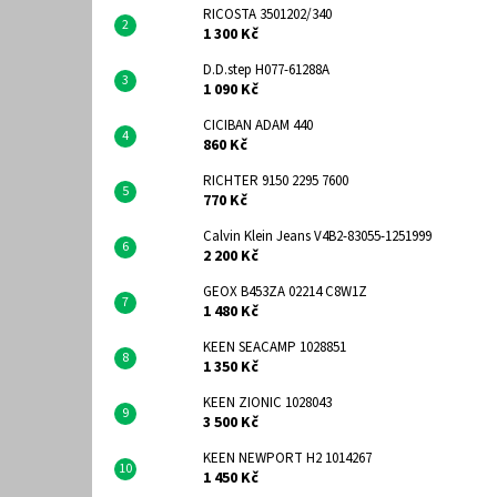
RICOSTA 3501202/340
1 300 Kč
D.D.step H077-61288A
1 090 Kč
CICIBAN ADAM 440
860 Kč
RICHTER 9150 2295 7600
770 Kč
Calvin Klein Jeans V4B2-83055-1251999
2 200 Kč
GEOX B453ZA 02214 C8W1Z
1 480 Kč
KEEN SEACAMP 1028851
1 350 Kč
KEEN ZIONIC 1028043
3 500 Kč
KEEN NEWPORT H2 1014267
1 450 Kč