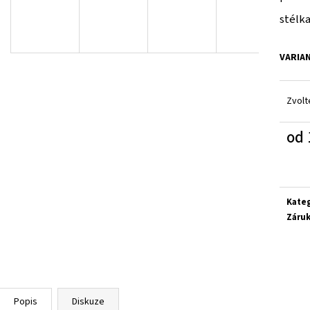
RICOSTA 3501202/340
D.D.STEP H077-61
stélka
1 300 Kč
1 090 Kč
Původně:
1 580 Kč
Původně:
1 290 Kč
VARIA
Zvolt
od
Měrn
cena:
Kate
Záru
Popis
Diskuze