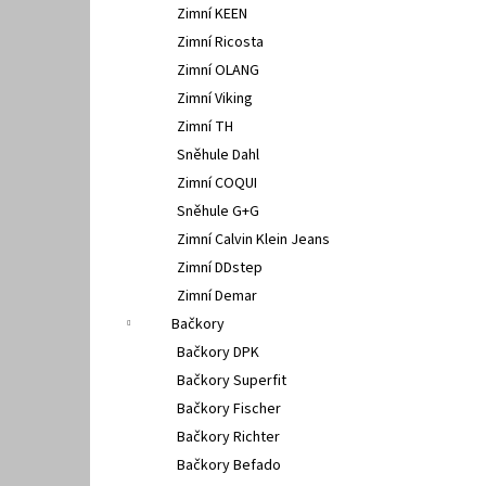
Zimní KEEN
Zimní Ricosta
Zimní OLANG
Zimní Viking
Zimní TH
Sněhule Dahl
Zimní COQUI
Sněhule G+G
Zimní Calvin Klein Jeans
Zimní DDstep
Zimní Demar
Bačkory
Bačkory DPK
Bačkory Superfit
Bačkory Fischer
Bačkory Richter
Bačkory Befado