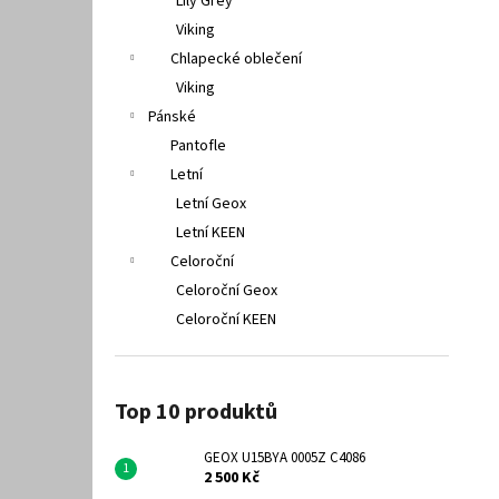
Lily Grey
Viking
Chlapecké oblečení
Viking
Pánské
Pantofle
Letní
Letní Geox
Letní KEEN
Celoroční
Celoroční Geox
Celoroční KEEN
Top 10 produktů
GEOX U15BYA 0005Z C4086
2 500 Kč