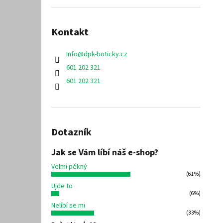
Kontakt
Info
@
dpk-boticky.cz
601 202 321
601 202 321
Dotazník
Jak se Vám líbí náš e-shop?
Velmi pěkný
(61%)
Ujde to
(6%)
Nelíbí se mi
(33%)