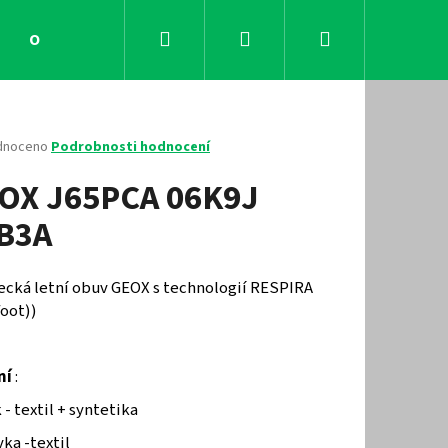
Hledat
Přihlášení
Nákupní
Obchodní podmínky
Kontakty
košík
né
dnoceno
Podrobnosti hodnocení
ení
OX J65PCA 06K9J
tu
B3A
ček.
ecká letní obuv GEOX s technologií RESPIRA
foot))
ní
:
Následující
 - textil + syntetika
ka -textil