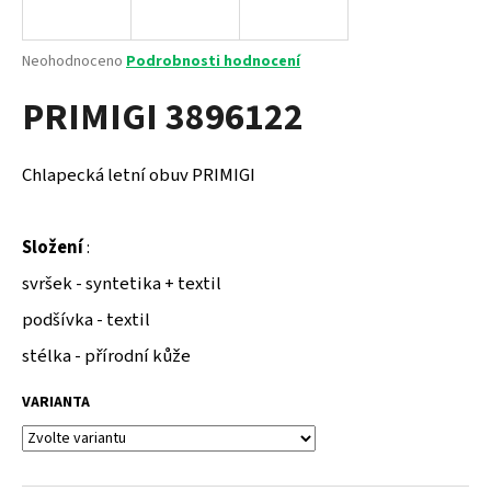
a
j
Průměrné
Neohodnoceno
Podrobnosti hodnocení
í
hodnocení
PRIMIGI 3896122
produktu
t
je
?
0,0
z
Chlapecká letní obuv PRIMIGI
5
hvězdiček.
Složení
:
HLEDAT
svršek - syntetika + textil
podšívka - textil
D
stélka - přírodní kůže
o
p
VARIANTA
o
r
u