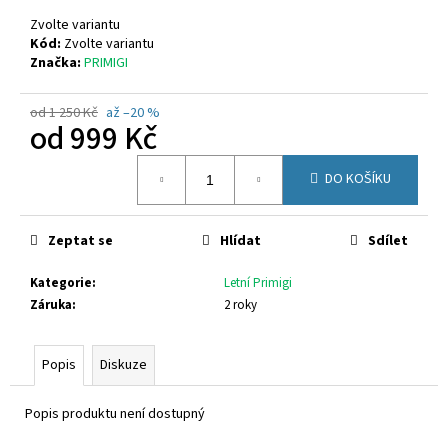
č
u
Zvolte variantu
j
Kód:
Zvolte variantu
Značka:
PRIMIGI
e
m
e
od 1 250 Kč
až –20 %
od
999 Kč
Měrná
SUPERFIT
DO KOŠÍKU
cena:
1-
800283-
8570
Zeptat se
Hlídat
Sdílet
660
Kč
Kategorie
:
Letní Primigi
Záruka
:
2 roky
Popis
Diskuze
Popis produktu není dostupný