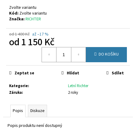
č
u
Zvolte variantu
j
Kód:
Zvolte variantu
Značka:
RICHTER
e
m
e
od 1 400 Kč
až –17 %
od
1 150 Kč
Měrná
FUSKI
DO KOŠÍKU
cena:
BOMA
AVENAR
ČERNÁ
Zeptat se
Hlídat
Sdílet
75
Kč
Kategorie
:
Letní Richter
Záruka
:
2 roky
Popis
Diskuze
Popis produktu není dostupný