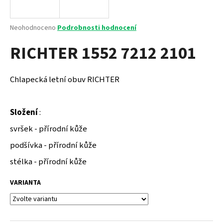
a
j
Průměrné
Neohodnoceno
Podrobnosti hodnocení
í
hodnocení
RICHTER 1552 7212 2101
produktu
t
je
?
0,0
z
Chlapecká letní obuv RICHTER
5
hvězdiček.
Složení
:
HLEDAT
svršek - přírodní kůže
podšívka - přírodní kůže
D
stélka - přírodní kůže
o
p
VARIANTA
o
r
u