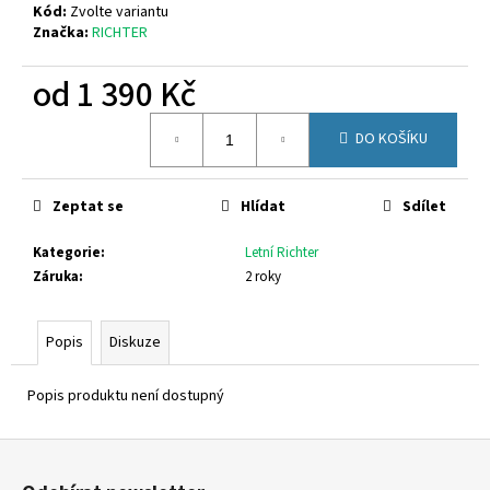
č
Kód:
Zvolte variantu
u
Značka:
RICHTER
j
e
od
1 390 Kč
m
e
Měrná
DO KOŠÍKU
cena:
KEEN
SEACAMP
Zeptat se
Hlídat
Sdílet
1028851
1
Kategorie
:
Letní Richter
350
Záruka
:
2 roky
Kč
Původně:
1
Popis
Diskuze
699
Kč
Popis produktu není dostupný
Z
á