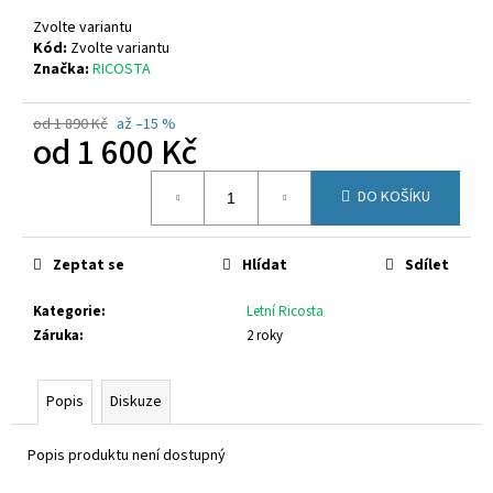
č
u
Zvolte variantu
j
Kód:
Zvolte variantu
Značka:
RICOSTA
e
m
e
od 1 890 Kč
až –15 %
od
1 600 Kč
Měrná
D.D.STEP
DO KOŠÍKU
cena:
H077-
61288A
1
Zeptat se
Hlídat
Sdílet
090
Kč
Původně:
Kategorie
:
Letní Ricosta
1
Záruka
:
2 roky
290
Kč
Popis
Diskuze
Popis produktu není dostupný