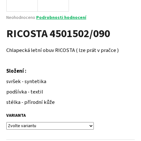
a
j
Průměrné
Neohodnoceno
Podrobnosti hodnocení
í
hodnocení
RICOSTA 4501502/090
produktu
t
je
?
0,0
z
Chlapecká letní obuv RICOSTA ( lze prát v pračce )
5
hvězdiček.
Složení :
HLEDAT
svršek - syntetika
podšívka - textil
D
stélka - přírodní kůže
o
p
VARIANTA
o
r
u