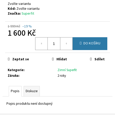
č
Zvolte variantu
u
Kód:
Zvolte variantu
j
Značka:
Superfit
e
m
1 999 Kč
–19 %
e
1 600 Kč
Měrná
DO KOŠÍKU
SUPERFIT
cena:
1-
000279-
0010
Zeptat se
Hlídat
Sdílet
710
Kč
Kategorie
:
Zimní Superfit
Záruka
:
2 roky
Popis
Diskuze
Popis produktu není dostupný