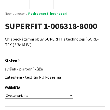
a
j
Průměrné
Neohodnoceno
Podrobnosti hodnocení
í
hodnocení
SUPERFIT 1-006318-8000
produktu
t
je
?
0,0
z
Chlapecká zimní obuv SUPERFIT s technologií GORE-
5
TEX ( šíře M IV )
hvězdiček.
HLEDAT
Složení
:
svršek - přírodní kůže
zateplení - textilní PU kožešina
D
o
VARIANTA
p
o
r
u