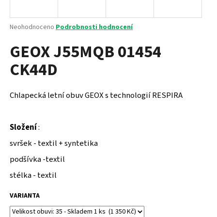
a
j
Průměrné
Neohodnoceno
Podrobnosti hodnocení
í
hodnocení
GEOX J55MQB 01454
produktu
t
je
?
CK44D
0,0
z
5
hvězdiček.
Chlapecká letní obuv GEOX s technologií RESPIRA
HLEDAT
Složení
:
svršek - textil + syntetika
D
podšívka -textil
o
p
stélka - textil
o
r
VARIANTA
u