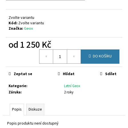
č
u
j
Zvolte variantu
e
Kód:
Zvolte variantu
m
Značka:
Geox
e
od
1 250 Kč
CICIBAN
Měrná
ELIOT
DO KOŠÍKU
cena:
496
800
Kč
Zeptat se
Hlídat
Sdílet
Kategorie
:
Letní Geox
Záruka
:
2 roky
Popis
Diskuze
Popis produktu není dostupný