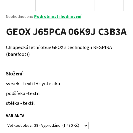
a
j
Průměrné
Neohodnoceno
Podrobnosti hodnocení
í
hodnocení
GEOX J65PCA 06K9J C3B3A
produktu
t
je
?
0,0
z
Chlapecká letní obuv GEOX s technologií RESPIRA
5
(barefoot))
hvězdiček.
HLEDAT
Složení
:
svršek - textil + syntetika
podšívka -textil
D
o
stélka - textil
p
o
VARIANTA
r
u