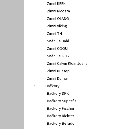
Zimní KEEN
Zimní Ricosta
Zimní OLANG
Zimní Viking
Zimní TH
Sněhule Dahl
Zimní COQUI
Sněhule G+G
Zimní Calvin Klein Jeans
Zimní DDstep
Zimní Demar
Bačkory
Bačkory DPK
Bačkory Superfit
Bačkory Fischer
Bačkory Richter
Bačkory Befado