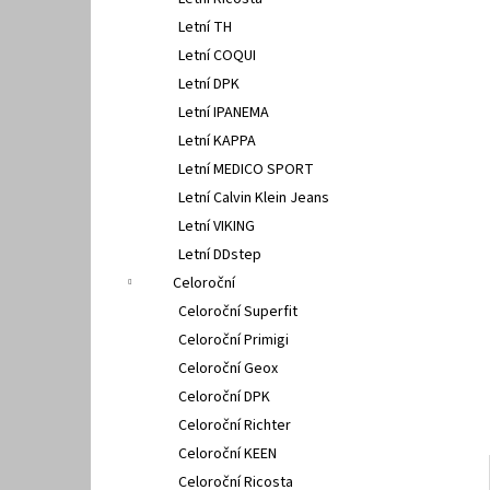
GEOX U15BYA 0005Z C4086
l
Letní TH
2 500 Kč
Letní COQUI
Letní DPK
Letní IPANEMA
Letní KAPPA
Letní MEDICO SPORT
Letní Calvin Klein Jeans
Letní VIKING
Letní DDstep
Celoroční
Celoroční Superfit
Celoroční Primigi
Celoroční Geox
Celoroční DPK
Celoroční Richter
Celoroční KEEN
Celoroční Ricosta