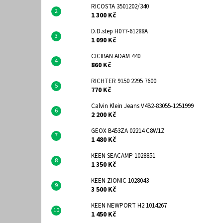
RICOSTA 3501202/340
1 300 Kč
D.D.step H077-61288A
1 090 Kč
CICIBAN ADAM 440
860 Kč
RICHTER 9150 2295 7600
770 Kč
Calvin Klein Jeans V4B2-83055-1251999
2 200 Kč
GEOX B453ZA 02214 C8W1Z
1 480 Kč
KEEN SEACAMP 1028851
1 350 Kč
KEEN ZIONIC 1028043
3 500 Kč
KEEN NEWPORT H2 1014267
1 450 Kč