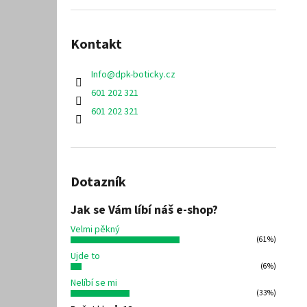
Kontakt
Info
@
dpk-boticky.cz
601 202 321
601 202 321
Dotazník
Jak se Vám líbí náš e-shop?
Velmi pěkný
(61%)
Ujde to
(6%)
Nelíbí se mi
(33%)