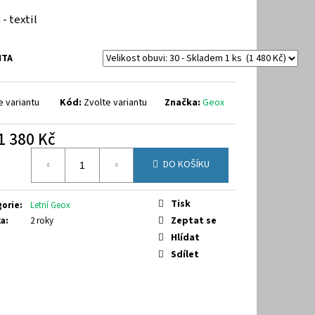
288A
 - textil
NTA
e variantu
Kód:
Zvolte variantu
Značka:
Geox
1 380 Kč
á
DO KOŠÍKU
Tisk
gorie
:
Letní Geox
Zeptat se
ka
:
2 roky
Hlídat
Sdílet