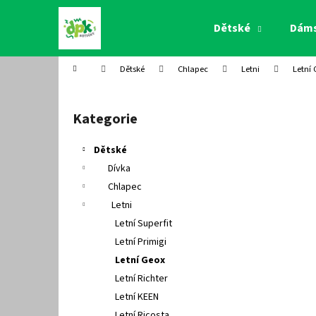
K
Přejít
na
o
Dětské
Dám
obsah
Zpět
Zpět
š
do
do
í
Domů
Dětské
Chlapec
Letni
Letní
k
obchodu
obchodu
P
o
Kategorie
Přeskočit
s
kategorie
t
Dětské
r
Dívka
a
Chlapec
n
Letni
n
Letní Superfit
í
Letní Primigi
p
Letní Geox
a
Letní Richter
n
Letní KEEN
e
Letní Ricosta