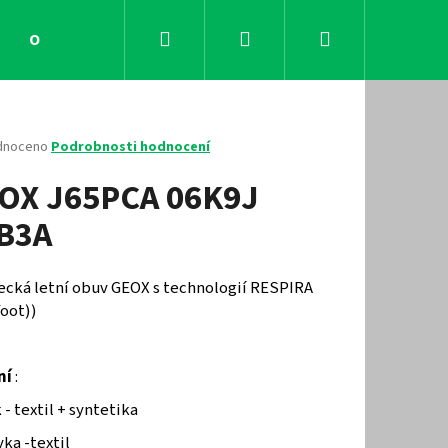
Hledat
Přihlášení
Nákupní
Obchodní podmínky
Kontakty
košík
né
dnoceno
Podrobnosti hodnocení
ení
OX J65PCA 06K9J
tu
B3A
ček.
ecká letní obuv GEOX s technologií RESPIRA
foot))
ní
:
Následující
 - textil + syntetika
ka -textil