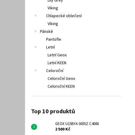
Lily Grey
Viking
Chlapecké oblečení
Viking
Pánské
Pantofle
Letní
Letní Geox
Letní KEEN
Celoroční
Celoroční Geox
Celoroční KEEN
Top 10 produktů
GEOX U15BYA 0005Z C4086
2 500 Kč