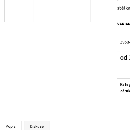
RICOSTA 3501202/340
D.D.STEP H077-61
stélka
1 300 Kč
1 090 Kč
Původně:
1 580 Kč
Původně:
1 290 Kč
VARIA
Zvolt
od
Měrn
cena:
Kate
Záru
Popis
Diskuze