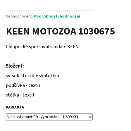
a
j
Průměrné
Neohodnoceno
Podrobnosti hodnocení
í
hodnocení
KEEN MOTOZOA 1030675
produktu
t
je
?
0,0
z
Chlapecké sportovní sandále KEEN
5
hvězdiček.
Složení :
HLEDAT
svršek - textil + syntetika
podšívka - textil
D
stélka - textil
o
p
VARIANTA
o
r
u