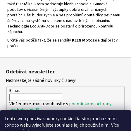
také PU stélka, která podporuje klenbu chodidla. Gumová
podešev s vícesměrnými výstupky dobře drží na různých
površích. Děti budou rychle a bez problémů obuté díky pevnému
šněrovacímu systému s lankem s nastavitelným zapínáním.
Technologie Eco Anti-Odor se postará o přirozenou kontrolu
zápachu.
Určitě vás potěší fakt, že se sandály
KEEN Motozoa
dají prát v
pračce
Z
á
Odebírat newsletter
p
Nezmeškejte žádné novinky či slevy!
a
t
E-mail
í
Vložením e-mailu souhlasíte s
podmínkami ochrany
osobních údajů
Tento web používá soubory cookie. Dalším procházením
PŘIHLÁSIT SE
tohoto webu vyjadřujete souhlas s jejich používáním.. Více