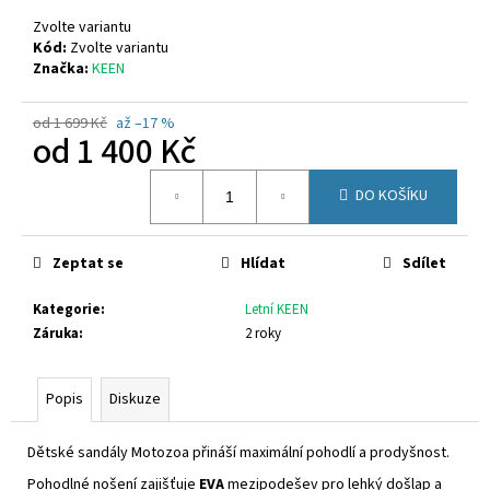
č
u
Zvolte variantu
j
Kód:
Zvolte variantu
Značka:
KEEN
e
m
e
od 1 699 Kč
až –17 %
od
1 400 Kč
Měrná
GEOX
DO KOŠÍKU
cena:
B454TD
01454
C3BE8
Zeptat se
Hlídat
Sdílet
1
050
Kč
Kategorie
:
Letní KEEN
Záruka
:
2 roky
Popis
Diskuze
Dětské sandály Motozoa přináší maximální pohodlí a prodyšnost.
Pohodlné nošení zajišťuje
EVA
mezipodešev pro lehký došlap a