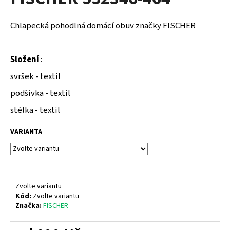
je
a
0,0
z
j
Chlapecká pohodlná domácí obuv značky FISCHER
5
í
hvězdiček.
t
Složení
:
?
svršek - textil
podšívka - textil
stélka - textil
HLEDAT
VARIANTA
D
o
p
Zvolte variantu
o
Kód:
Zvolte variantu
Značka:
FISCHER
r
u