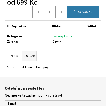
od
699 Kč
č
u
Měrná
j
DO KOŠÍKU
cena:
e
m
e
Zeptat se
Hlídat
Sdílet
Kategorie
:
Bačkory Fischer
RICOSTA
Záruka
:
2 roky
3501202/340
1
300
Popis
Diskuze
Kč
Původně:
1
Popis produktu není dostupný
580
Kč
Z
á
Odebírat newsletter
p
Nezmeškejte žádné novinky či slevy!
a
t
E-mail